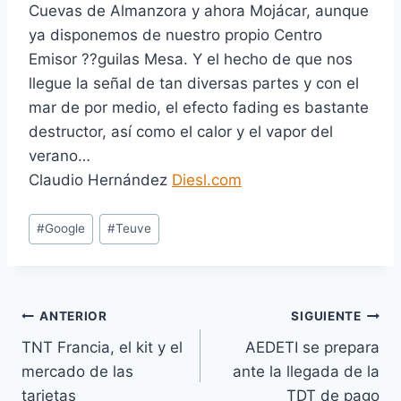
Cuevas de Almanzora y ahora Mojácar, aunque
ya disponemos de nuestro propio Centro
Emisor ??guilas Mesa. Y el hecho de que nos
llegue la señal de tan diversas partes y con el
mar de por medio, el efecto fading es bastante
destructor, así como el calor y el vapor del
verano…
Claudio Hernández
Diesl.com
E
#
Google
#
Teuve
t
i
q
u
Navegación
ANTERIOR
SIGUIENTE
e
TNT Francia, el kit y el
AEDETI se prepara
de
t
mercado de las
ante la llegada de la
a
entradas
tarjetas
TDT de pago