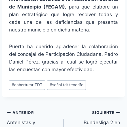
de Municipio (FECAM)
, para que elabore un
plan estratégico que logre resolver todas y
cada una de las deficiencias que presenta
nuestro municipio en dicha materia.
Puerta ha querido agradecer la colaboración
del concejal de Participación Ciudadana, Pedro
Daniel Pérez, gracias al cual se logró ejecutar
las encuestas con mayor efectividad.
Etiquetas
#
coberturar TDT
#
señal tdt tenerife
de
la
entrada:
Navegación
ANTERIOR
SIGUIENTE
Antenistas y
Bundesliga 2 en
de