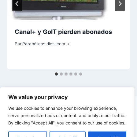
Canal+ y GolT pierden abonados
Por
Parabólicas diesl.com
We value your privacy
We use cookies to enhance your browsing experience,
serve personalized ads or content, and analyze our traffic.
By clicking "Accept All", you consent to our use of cookies.
© 2026 diesl.com - Tema para WordPress por
Kadence WP