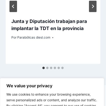
Junta y Diputación trabajan para
implantar la TDT en la provincia
Por
Parabólicas diesl.com
We value your privacy
We use cookies to enhance your browsing experience,
serve personalized ads or content, and analyze our traffic.
By clicking "Accept All", you consent to our use of cookies.