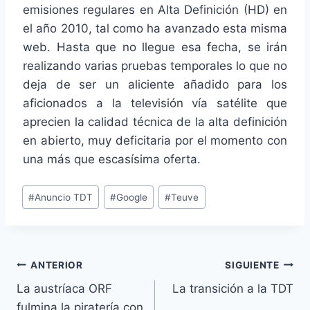
emisiones regulares en Alta Definición (HD) en
el año 2010, tal como ha avanzado esta misma
web. Hasta que no llegue esa fecha, se irán
realizando varias pruebas temporales lo que no
deja de ser un aliciente añadido para los
aficionados a la televisión vía satélite que
aprecien la calidad técnica de la alta definición
en abierto, muy deficitaria por el momento con
una más que escasísima oferta.
Etiquetas
#
Anuncio TDT
#
Google
#
Teuve
de
la
entrada:
Navegación
ANTERIOR
SIGUIENTE
La austríaca ORF
La transición a la TDT
de
fulmina la piratería con