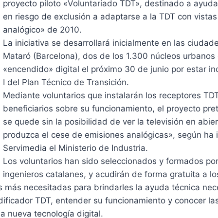
proyecto piloto «Voluntariado TDT», destinado a ayudar
en riesgo de exclusión a adaptarse a la TDT con vista
analógico» de 2010.
La iniciativa se desarrollará inicialmente en las ciuda
Mataró (Barcelona), dos de los 1.300 núcleos urbanos
«encendido» digital el próximo 30 de junio por estar in
I del Plan Técnico de Transición.
Mediante voluntarios que instalarán los receptores TDT
beneficiarios sobre su funcionamiento, el proyecto pr
se quede sin la posibilidad de ver la televisión en abi
produzca el cese de emisiones analógicas», según ha 
Servimedia el Ministerio de Industria.
Los voluntarios han sido seleccionados y formados por
ingenieros catalanes, y acudirán de forma gratuita a l
s más necesitadas para brindarles la ayuda técnica nec
dificador TDT, entender su funcionamiento y conocer la
la nueva tecnología digital.