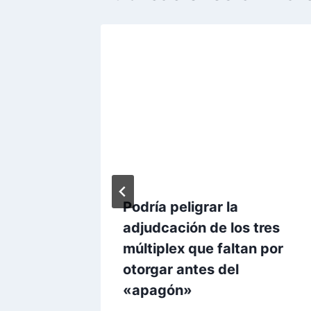
o
Podría peligrar la
 toda la
adjudcación de los tres
e y
múltiplex que faltan por
uña
otorgar antes del
«apagón»