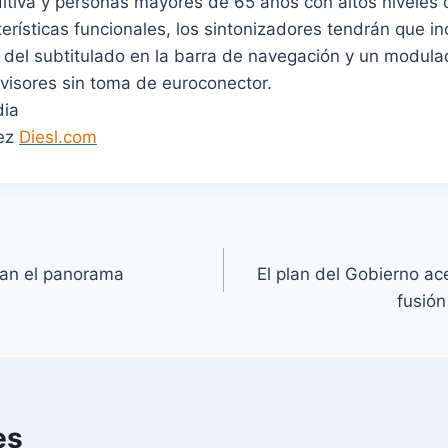
itiva y personas mayores de 65 años con altos niveles
terísticas funcionales, los sintonizadores tendrán que in
 del subtitulado en la barra de navegación y un modula
evisores sin toma de euroconector.
dia
dez
Diesl.com
itan el panorama
El plan del Gobierno ac
fusión
es