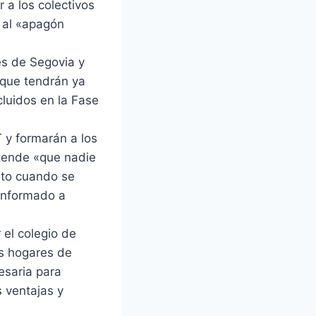
 a los colectivos
s al «apagón
des de Segovia y
 que tendrán ya
cluidos en la Fase
 y formarán a los
etende «que nadie
erto cuando se
informado a
 el colegio de
os hogares de
esaria para
s ventajas y