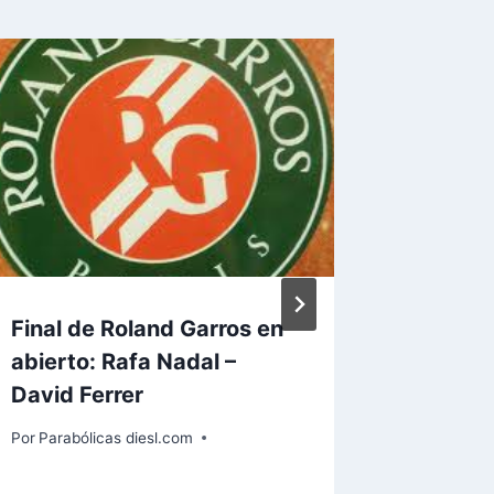
Final de Roland Garros en
El Gobi
abierto: Rafa Nadal –
concur
David Ferrer
canale
plazo d
Por
Parabólicas diesl.com
Por
Paraból