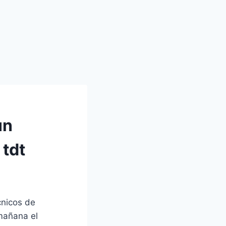
un
 tdt
cnicos de
mañana el