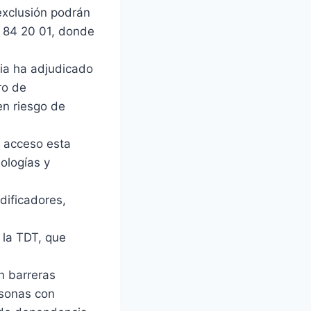
exclusión podrán
00 84 20 01, donde
ia ha adjudicado
ro de
en riesgo de
o acceso esta
ologías y
dificadores,
 la TDT, que
n barreras
rsonas con