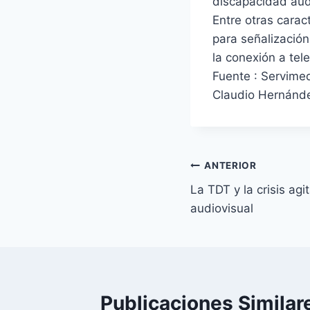
discapacidad aud
Entre otras carac
para señalización
la conexión a tel
Fuente : Servime
Claudio Hernán
Navegación
ANTERIOR
La TDT y la crisis ag
de
audiovisual
entradas
Publicaciones Similar