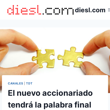
Saltar
diesl.com
al
contenido
CANALES
|
TDT
El nuevo accionariado
tendrá la palabra final