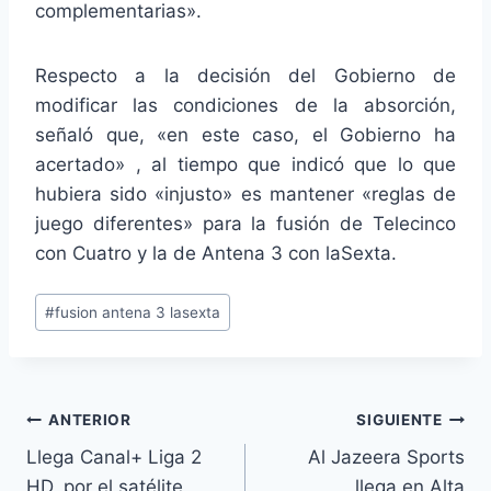
complementarias».
Respecto a la decisión del Gobierno de
modificar las condiciones de la absorción,
señaló que, «en este caso, el Gobierno ha
acertado» , al tiempo que indicó que lo que
hubiera sido «injusto» es mantener «reglas de
juego diferentes» para la fusión de Telecinco
con Cuatro y la de Antena 3 con laSexta.
Etiquetas
#
fusion antena 3 lasexta
de
la
entrada:
Navegación
ANTERIOR
SIGUIENTE
Llega Canal+ Liga 2
Al Jazeera Sports
de
HD, por el satélite
llega en Alta