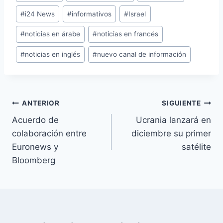
de
#
i24 News
#
informativos
#
Israel
la
entrada:
#
noticias en árabe
#
noticias en francés
#
noticias en inglés
#
nuevo canal de información
Navegación
ANTERIOR
SIGUIENTE
Acuerdo de
Ucrania lanzará en
de
colaboración entre
diciembre su primer
entradas
Euronews y
satélite
Bloomberg