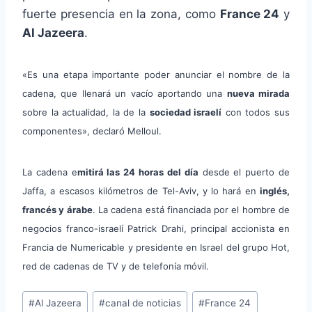
fuerte presencia en la zona, como
France 24
y
Al Jazeera
.
«Es una etapa importante poder anunciar el nombre de la
cadena, que llenará un vacío aportando una
nueva mirada
sobre la actualidad, la de la
sociedad israelí
con todos sus
componentes», declaró Melloul.
La cadena e
mitirá las 24 horas del día
desde el puerto de
Jaffa, a escasos kilómetros de Tel-Aviv, y lo hará en
inglés,
francés y árabe
.
La cadena está financiada por el hombre de
negocios franco-israelí Patrick Drahi, principal accionista en
Francia de Numericable y presidente en Israel del grupo Hot,
red de cadenas de TV y de telefonía móvil.
Etiquetas
#
Al Jazeera
#
canal de noticias
#
France 24