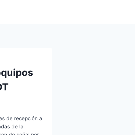
 equipos
DT
mas de recepción a
endas de la
cen de señal por