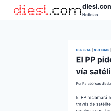
Saltar
diesl.co
al
Noticias
contenido
GENERAL
|
NOTICIAS
El PP pid
vía satél
Por
Parabólicas diesl
El PP reclamará a
través de satélite
provincia que, tr