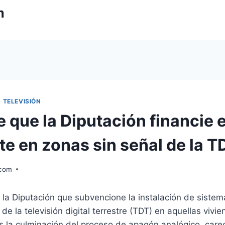
m
|
TELEVISIÓN
e que la Diputación financie
ite en zonas sin señal de la T
.com
 la Diputación que subvencione la instalación de siste
 de la televisión digital terrestre (TDT) en aquellas vivi
as la culminación del proceso de apagón analógico, care