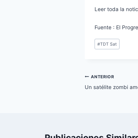
Leer toda la noti
Fuente : El Progr
Etiquetas
#
TDT Sat
de
la
entrada:
Navegación
ANTERIOR
Un satélite zombi ame
de
entradas
Publicaciones Similar