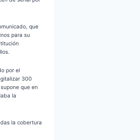
comunicado, que
inos para su
titución
los.
o por el
gitalizar 300
e supone que en
laba la
ndas la cobertura