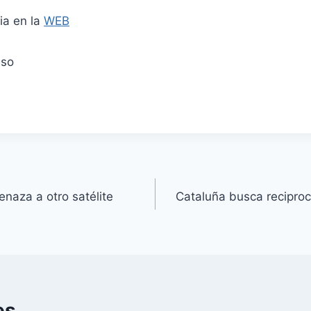
cia en la
WEB
eso
naza a otro satélite
Cataluña busca reciproc
es