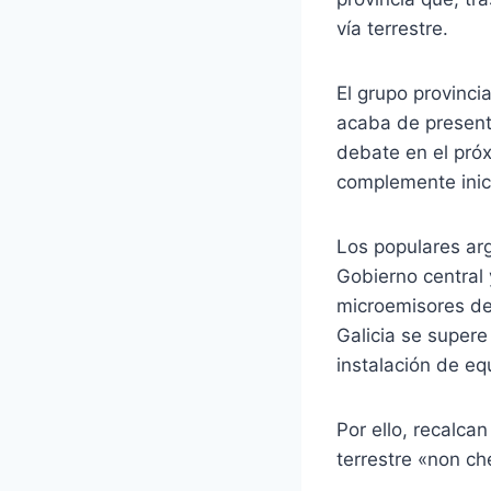
vía terrestre.
El grupo provinci
acaba de present
debate en el próx
complemente inici
Los populares ar
Gobierno central 
microemisores de 
Galicia se supere
instalación de eq
Por ello, recalca
terrestre «non ch