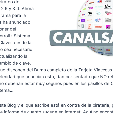
pirateo del
 2.6 y 3.0. Ahora
rama para la
s ha anunciado
oner del
orroll ( Sistema
Claves desde la
o sea necesario
ctualizando la
ambio de clave.
ue disponen del Dump completo de la Tarjeta Viaccess 
eleridad que anuncian esto, dan por sentado que NO ret
no deberian estar muy seguros pues en los pasillos de 
stema…
este Blog y el que escribe está en contra de la pirateria
n e informa de cuanto sucede en internet. Aquí no encontr