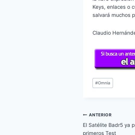
Keys, enlaces o c
salvará muchos p
Claudio Hernán
Etiquetas
#
Omnia
de
la
entrada:
Navegación
ANTERIOR
El Satélite Badr5 ya p
de
primeros Test