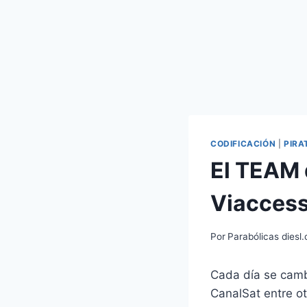
CODIFICACIÓN
|
PIRA
El TEAM 
Viacces
Por
Parabólicas diesl
Cada día se camb
CanalSat entre o