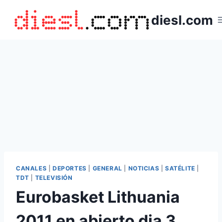
Saltar
diesl.com
al
contenido
CANALES
|
DEPORTES
|
GENERAL
|
NOTICIAS
|
SATÉLITE
|
TDT
|
TELEVISIÓN
Eurobasket Lithuania
2011 en abierto dia 3