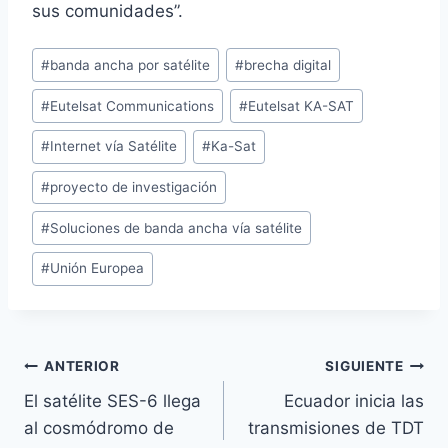
sus comunidades”.
Etiquetas
#
banda ancha por satélite
#
brecha digital
de
#
Eutelsat Communications
#
Eutelsat KA-SAT
la
entrada:
#
Internet vía Satélite
#
Ka-Sat
#
proyecto de investigación
#
Soluciones de banda ancha vía satélite
#
Unión Europea
Navegación
ANTERIOR
SIGUIENTE
El satélite SES-6 llega
Ecuador inicia las
de
al cosmódromo de
transmisiones de TDT