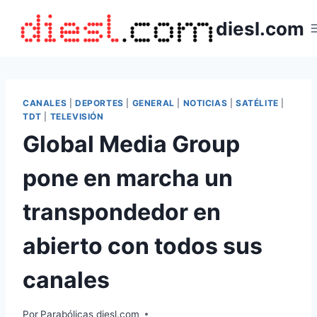
Saltar
diesl.com
al
contenido
CANALES
|
DEPORTES
|
GENERAL
|
NOTICIAS
|
SATÉLITE
|
TDT
|
TELEVISIÓN
Global Media Group
pone en marcha un
transpondedor en
abierto con todos sus
canales
Por
Parabólicas diesl.com