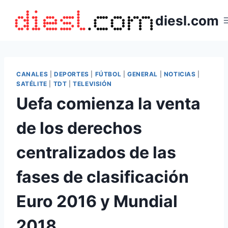
Saltar
diesl.com
al
contenido
CANALES
|
DEPORTES
|
FÚTBOL
|
GENERAL
|
NOTICIAS
|
SATÉLITE
|
TDT
|
TELEVISIÓN
Uefa comienza la venta
de los derechos
centralizados de las
fases de clasificación
Euro 2016 y Mundial
2018