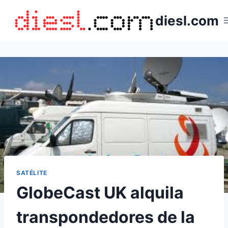
Saltar
diesl.com
al
contenido
SATÉLITE
GlobeCast UK alquila
transpondedores de la