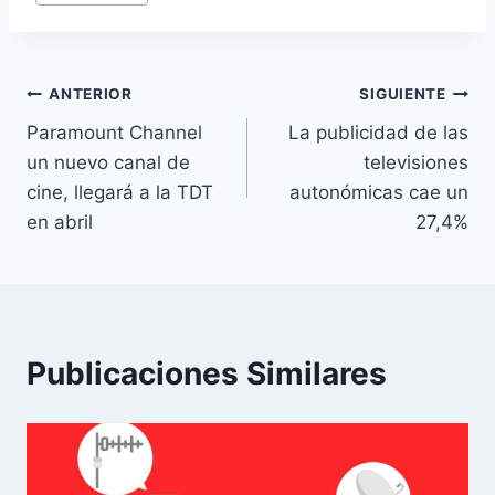
de
la
entrada:
Navegación
ANTERIOR
SIGUIENTE
Paramount Channel
La publicidad de las
de
un nuevo canal de
televisiones
entradas
cine, llegará a la TDT
autonómicas cae un
en abril
27,4%
Publicaciones Similares