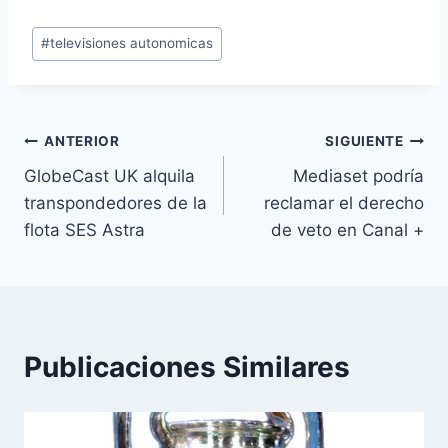
Etiquetas
#
televisiones autonomicas
de
la
entrada:
Navegación
ANTERIOR
SIGUIENTE
GlobeCast UK alquila
Mediaset podría
de
transpondedores de la
reclamar el derecho
entradas
flota SES Astra
de veto en Canal +
Publicaciones Similares