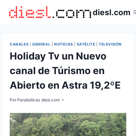
Saltar
diesl.com
al
contenido
CANALES
|
GENERAL
|
NOTICIAS
|
SATÉLITE
|
TELEVISIÓN
Holiday Tv un Nuevo
canal de Túrismo en
Abierto en Astra 19,2ºE
Por
Parabólicas diesl.com