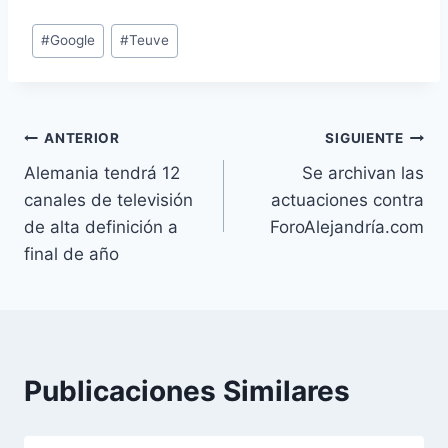
Etiquetas
#
Google
#
Teuve
de
la
entrada:
Navegación
ANTERIOR
SIGUIENTE
Alemania tendrá 12
Se archivan las
de
canales de televisión
actuaciones contra
entradas
de alta definición a
ForoAlejandría.com
final de año
Publicaciones Similares