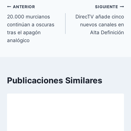
Navegación
ANTERIOR
SIGUIENTE
20.000 murcianos
DirecTV añade cinco
de
continúan a oscuras
nuevos canales en
entradas
tras el apagón
Alta Definición
analógico
Publicaciones Similares