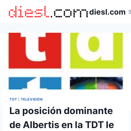
Saltar
diesl.com
al
contenido
TDT
|
TELEVISIÓN
La posición dominante
de Albertis en la TDT le