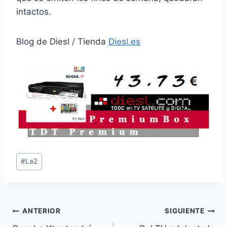
intactos.
Blog de Diesl / Tienda
Diesl.es
Etiquetas
#
La2
de
la
entrada:
Navegación
ANTERIOR
SIGUIENTE