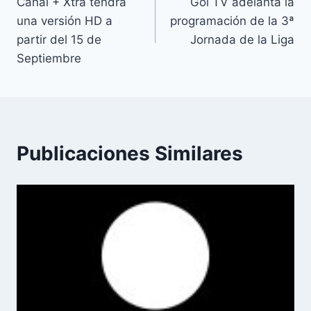
Canal + Xtra tendrá
Gol TV adelanta la
de
una versión HD a
programación de la 3ª
entradas
partir del 15 de
Jornada de la Liga
Septiembre
Publicaciones Similares