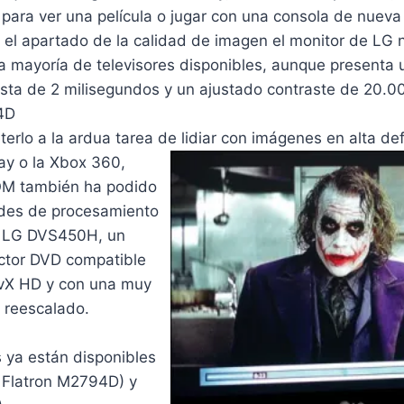
para ver una película o jugar con una consola de nueva
n el apartado de la calidad de imagen el monitor de LG
a mayoría de televisores disponibles, aunque presenta 
sta de 2 milisegundos y un ajustado contraste de 20.00
4D
lo a la ardua tarea de lidiar con imágenes en alta def
ay o
la Xbox 360,
 también ha podido
udes de procesamiento
l LG DVS450H, un
ctor DVD compatible
ivX HD y con una muy
 reescalado.
ya están disponibles
l Flatron M2794D) y