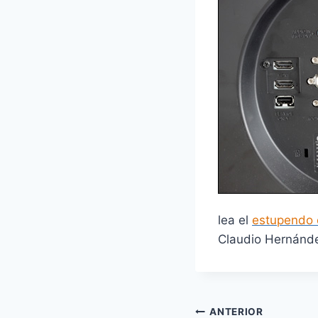
lea el
estupendo e
Claudio Hernán
Navegación
ANTERIOR