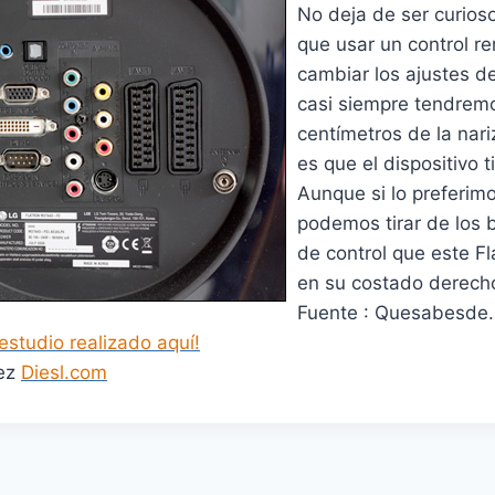
No deja de ser curio
que usar un control r
cambiar los ajustes d
casi siempre tendrem
centímetros de la nariz
es que el dispositivo t
Aunque si lo preferim
podemos tirar de los 
de control que este Fl
en su costado derech
Fuente : Quesabesde. 
studio realizado aquí!
dez
Diesl.com