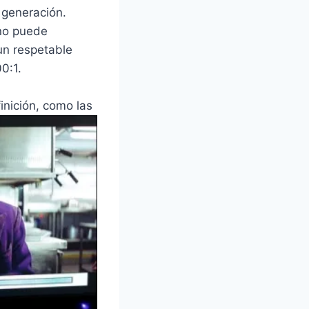
 generación.
 no puede
un respetable
0:1.
inición, como las