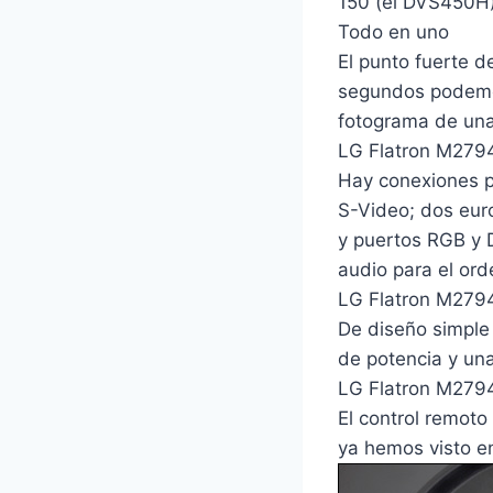
150 (el DVS450H)
Todo en uno
El punto fuerte d
segundos podemos
fotograma de una
LG Flatron M279
Hay conexiones p
S-Video; dos eur
y puertos RGB y D
audio para el ord
LG Flatron M279
De diseño simple
de potencia y una
LG Flatron M2794
El control remot
ya hemos visto e