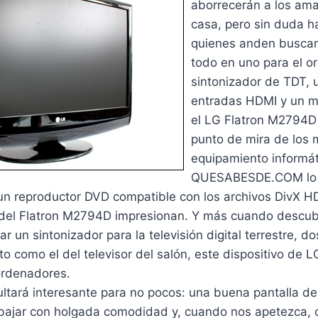
aborrecerán a los ama
casa, pero sin duda ha
quienes anden buscan
todo en uno para el o
sintonizador de TDT, 
entradas HDMI y un m
el LG Flatron M2794D 
punto de mira de los 
equipamiento informát
QUESABESDE.COM lo h
n reproductor DVD compatible con los archivos DivX H
del Flatron M2794D impresionan. Y más cuando descub
ar un sintonizador para la televisión digital terrestre, 
to como el del televisor del salón, este dispositivo de 
ordenadores.
ultará interesante para no pocos: una buena pantalla de
ajar con holgada comodidad y, cuando nos apetezca, 