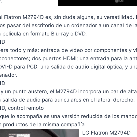
.
el Flatron M2794D es, sin duda alguna, su versatilidad.
 pasar del escritorio de un ordenador a un canal de la
 película en formato Blu-ray o DVD.
4D
ara todo y más: entrada de vídeo por componentes y 
oconectores; dos puertos HDMI; una entrada para la ant
VI-D para PCD; una salida de audio digital óptica, y u
enador.
4D
 y un punto austero, el M2794D incorpora un par de alta
 salida de audio para auriculares en el lateral derecho.
D, control remoto
o que lo acompaña es una versión reducida de los mando
n productos de la misma compañía.
LG Flatron M2794D