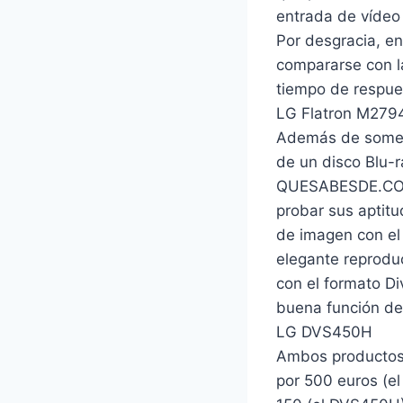
entrada de vídeo 
Por desgracia, e
compararse con l
tiempo de respue
LG Flatron M279
Además de someter
de un disco Blu-r
QUESABESDE.COM
probar sus aptit
de imagen con e
elegante reprodu
con el formato D
buena función de
LG DVS450H
Ambos productos 
por 500 euros (e