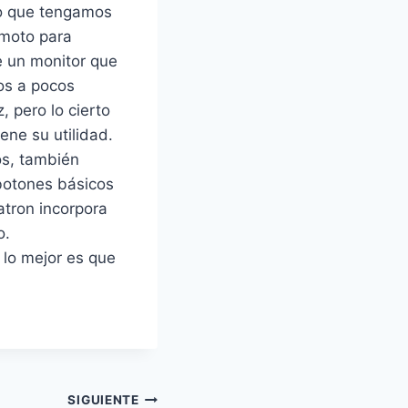
so que tengamos
emoto para
e un monitor que
os a pocos
, pero lo cierto
iene su utilidad.
os, también
botones básicos
atron incorpora
o.
lo mejor es que
SIGUIENTE