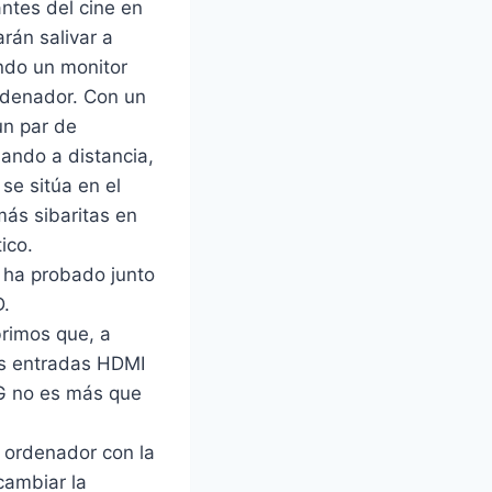
ntes del cine en
rán salivar a
do un monitor
rdenador. Con un
un par de
ando a distancia,
se sitúa en el
más sibaritas en
ico.
a probado junto
D.
rimos que, a
dos entradas HDMI
LG no es más que
 ordenador con la
cambiar la