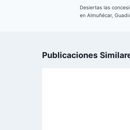
Desiertas las conces
de
en Almuñécar, Guadix
entradas
Publicaciones Similar