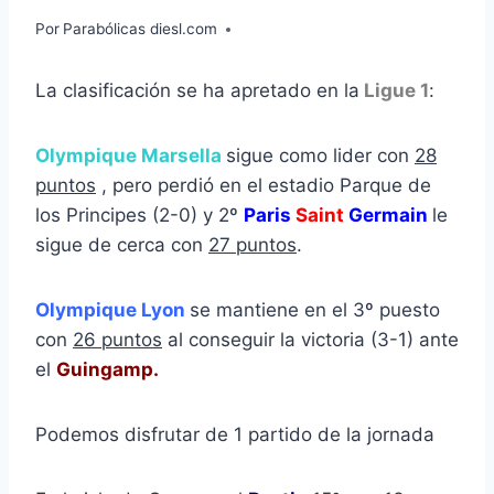
Por
Parabólicas diesl.com
La clasificación se ha apretado en la
Ligue 1
:
Olympique Marsella
sigue como lider con
28
puntos
, pero perdió en el estadio Parque de
los Principes (2-0) y 2º
Paris
Saint
Germain
le
sigue de cerca con
27 puntos
.
Olympique Lyon
se mantiene en el 3º puesto
con
26 puntos
al conseguir la victoria (3-1) ante
el
Guingamp.
Podemos disfrutar de 1 partido de la jornada