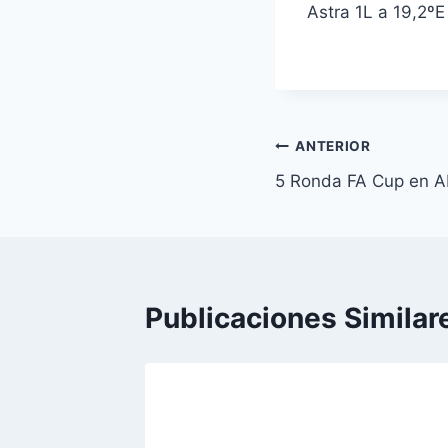
Astra 1L a 19,2º
Navegación
ANTERIOR
5 Ronda FA Cup en A
de
entradas
Publicaciones Similar
en
de la