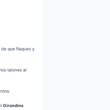
 de que flaqueo y
los talones al
untos.
el
Girondins