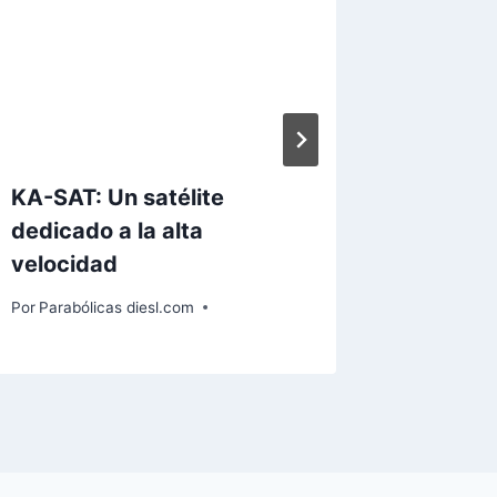
KA-SAT: Un satélite
Eutelsa
dedicado a la alta
constru
velocidad
W5A
Por
Parabólicas diesl.com
Por
Paraból