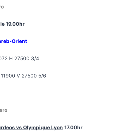
ro
lle
19.00hr
reb-Orient
2072 H 27500 3/4
O 11900 V 27500 5/6
ero
urdeos vs Olympique Lyon
17.00hr