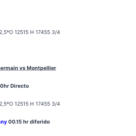
 12,5ºO 12515 H 17455 3/4
Germain vs
Montpellier
0hr Directo
 12,5ºO 12515 H 17455 3/4
any
00.15 hr diferido