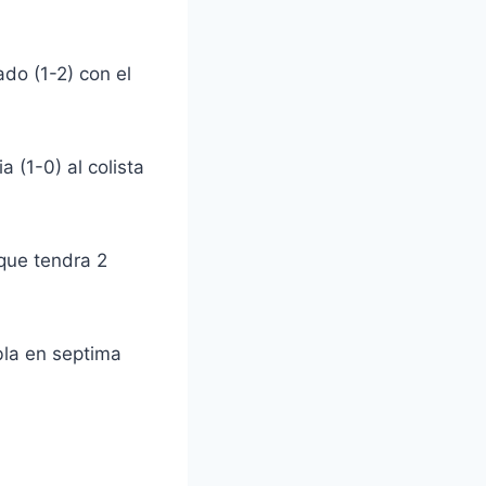
ado (1-2) con el
a (1-0) al colista
 que tendra 2
bla en septima