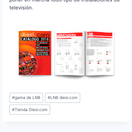
televisión.
Etiquetas
#
gama de LNB
#
LNB diesl.com
de
#
Tienda Diesl.com
la
entrada: