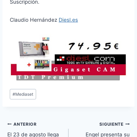
Suscripción.
Claudio Hernández
Diesl.es
Etiquetas
#
Mediaset
de
la
entrada:
Navegación
ANTERIOR
SIGUIENTE
El 23 de agosto llega
Engel presenta su