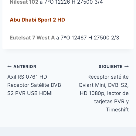
Nilesat 102
a 7ºO 12226 H 27500 3/4
Abu Dhabi Sport 2 HD
Eutelsat 7 West A
a 7ºO 12467 H 27500 2/3
Navegación
ANTERIOR
SIGUIENTE
Axil RS 0761 HD
Receptor satélite
de
Receptor Satélite DVB
Qviart Mini, DVB-S2,
entradas
S2 PVR USB HDMI
HD 1080p, lector de
tarjetas PVR y
Timeshift