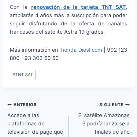
Con la
renovación de la tarjeta TNT SAT
,
ampliarás 4 años más la suscripción para poder
seguir disfrutando de la oferta de canales
franceses del satélite Astra 19 grados.
Más información en
Tienda Diesl.com
| 902 123
800 | 93 303 50 50
Etiquetas
#
TNT SAT
de
la
entrada:
Navegación
ANTERIOR
SIGUIENTE
Accede a las
El satélite Amazonas
de
plataformas de
3 podría lanzarse a
entradas
televisión de pago que
finales de año