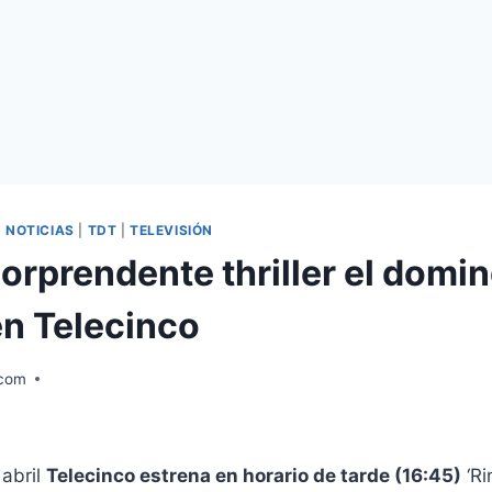
|
NOTICIAS
|
TDT
|
TELEVISIÓN
sorprendente thriller el domin
en Telecinco
.com
 abril
Telecinco estrena en horario de tarde (16:45)
‘Ri