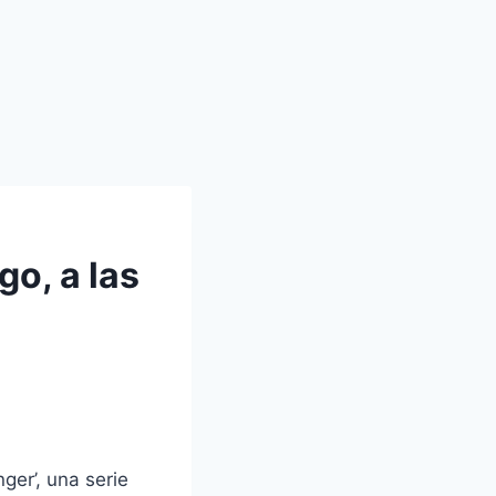
go, a las
nger’, una serie