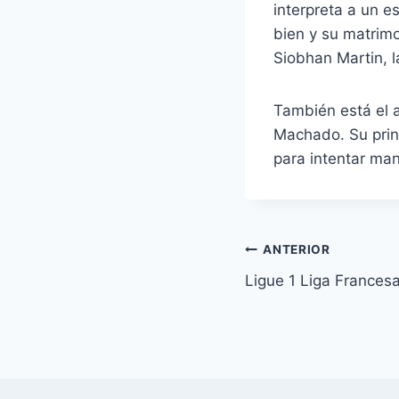
interpreta a un 
bien y su matrimo
Siobhan Martin, l
También está el a
Machado. Su princ
para intentar mand
Navegación
ANTERIOR
Ligue 1 Liga Frances
de
entradas