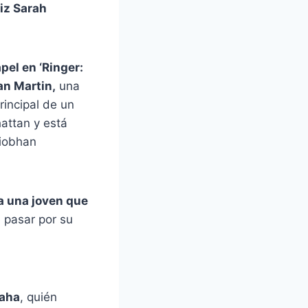
riz Sarah
pel en ‘Ringer:
an Martin,
una
rincipal de un
attan y está
Siobhan
 a una joven que
e pasar por su
laha
, quién