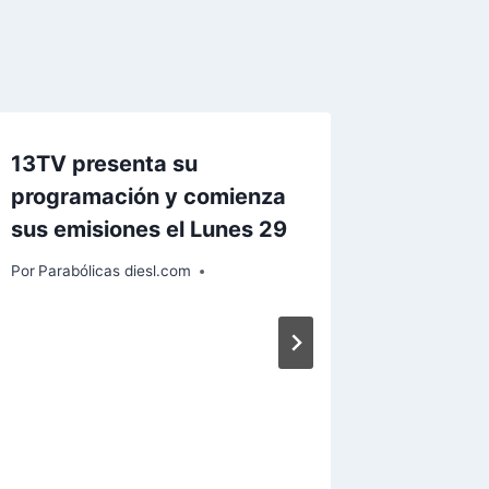
13TV presenta su
programación y comienza
sus emisiones el Lunes 29
Por
Parabólicas diesl.com
Cuartos
Europa 
Por
Paraból