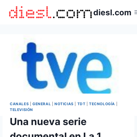
Saltar
diesl.com
al
contenido
CANALES
|
GENERAL
|
NOTICIAS
|
TDT
|
TECNOLOGÍA
|
TELEVISIÓN
Una nueva serie
documental en La 1