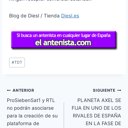
Blog de Diesl / Tienda
Diesl.es
Etiquetas
#
TDT
de
la
entrada:
Navegación
ANTERIOR
SIGUIENTE
ProSiebenSat1 y RTL
PLANETA AXEL SE
de
no podrán asociarse
FIJA EN UNO DE LOS
entradas
para la creación de su
RIVALES DE ESPAÑA
plataforma de
EN LA FASE DE