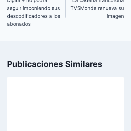
Digital+ no podrá
La cadena francófona
de
seguir imponiendo sus
TV5Monde renueva su
entradas
descodificadores a los
imagen
abonados
Publicaciones Similares