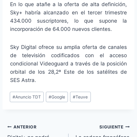
En lo que atañe a la oferta de alta definición,
Sky+ habría alcanzado en el tercer trimestre
434.000 suscriptores, lo que supone la
incorporación de 64.000 nuevos clientes.
Sky Digital ofrece su amplia oferta de canales
de televisión codificados con el acceso
condicional Videoguard a través de la posición
orbital de los 28,2º Este de los satélites de
SES Astra.
Etiquetas
#
Anuncio TDT
#
Google
#
Teuve
de
la
entrada:
Navegación
ANTERIOR
SIGUIENTE