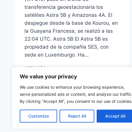
transferencia geoestacionaria los
satélites Astra 5B y Amazonas 4A. El
despegue desde la base de Kourou, en
la Guayana Francesa, se realizó a las
22:04 UTC. Astra 5B El Astra 5B es
propiedad de la compañía SES, con
sede en Luxemburgo. Ha…
ASTRA
LEER MÁS
5B
We value your privacy
Y
AMAZONAS
We use cookies to enhance your browsing experience,
4A,
serve personalized ads or content, and analyze our traffic
NUEVOS
By clicking "Accept All", you consent to our use of cookies
SATÉLITES
EN
Customize
Reject All
Accept All
ÓRBITA
©