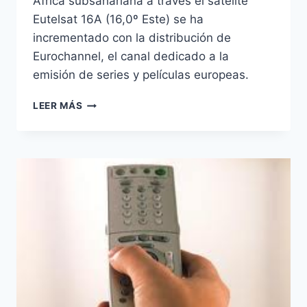
África subsahariana a través el satélite
Eutelsat 16A (16,0º Este) se ha
incrementado con la distribución de
Eurochannel, el canal dedicado a la
emisión de series y películas europeas.
EUROCHANNEL
LEER MÁS
ELIGE
EUTELSAT
16A
PARA
SU
DISTRIBUCIÓN
EN
ÁFRICA