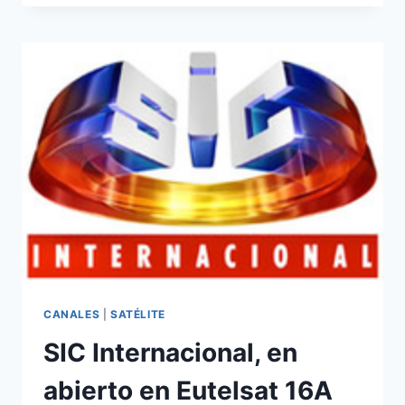
DISTRIBUIRÁ
DESDE
EL
1
DE
AGOSTO
POR
EUTELSAT
16A
CANALES
|
SATÉLITE
SIC Internacional, en
abierto en Eutelsat 16A