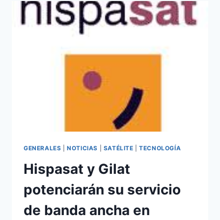
DE
BANDA
ANCHA
PARA
REINO
UNIDO
E
IRLANDA
GENERALES
|
NOTICIAS
|
SATÉLITE
|
TECNOLOGÍA
Hispasat y Gilat
potenciarán su servicio
de banda ancha en