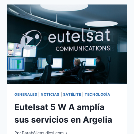
EL
PASADO
AÑO
GENERALES
|
NOTICIAS
|
SATÉLITE
|
TECNOLOGÍA
Eutelsat 5 W A amplía
sus servicios en Argelia
Por
Parabólicas diesl.com