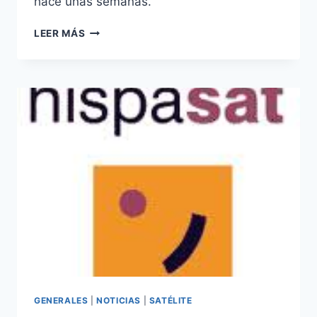
hace unas semanas.
MEDIA
LEER MÁS
NETWORKS
CULMINA
LA
MIGRACIÓN
DE
LA
TV
VÍA
SATÉLITE
AL
AMAZONAS
3
GENERALES
|
NOTICIAS
|
SATÉLITE