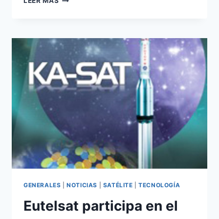
LEER MÁS
SATÉLITE
AMAZONAS
3
DE
HISPASAT
YA
ESTÁ
OPERATIVO
GENERALES
|
NOTICIAS
|
SATÉLITE
|
TECNOLOGÍA
Eutelsat participa en el