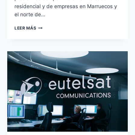
residencial y de empresas en Marruecos y
el norte de…
QUANTIS
LEER MÁS
Y
SPACECOM
OFRECERÁN
BANDA
ANCHA
VÍA
SATÉLITE
EN
MARRUECOS