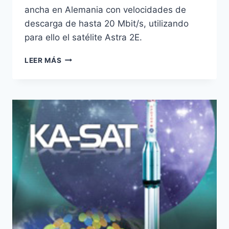
ancha en Alemania con velocidades de
descarga de hasta 20 Mbit/s, utilizando
para ello el satélite Astra 2E.
SES
LEER MÁS
OFRECERÁ
NUEVOS
SERVICIOS
DE
BANDA
ANCHA
EN
ALEMANIA
ESTE
AÑO