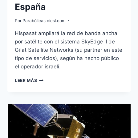
España
Por
Parabólicas diesl.com
Hispasat ampliará la red de banda ancha
por satélite con el sistema SkyEdge II de
Gilat Satellite Networks (su partner en este
tipo de servicios), según ha hecho público
el operador israelí.
HISPASAT
LEER MÁS
Y
GILAT
POTENCIARÁN
SU
SERVICIO
DE
BANDA
ANCHA
EN