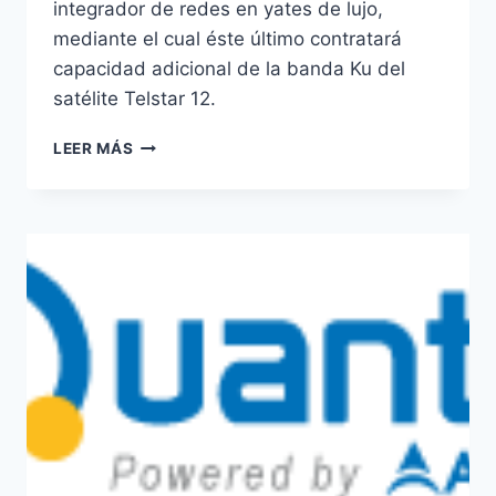
integrador de redes en yates de lujo,
mediante el cual éste último contratará
capacidad adicional de la banda Ku del
satélite Telstar 12.
OMNIACCESS
LEER MÁS
MEJORA
SU
BANDA
ANCHA
MARÍTIMA
CON
EL
TELSTAR
12