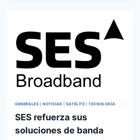
EL
PROYECTO
SABER
DE
LA
UNIÓN
EUROPEA
GENERALES
|
NOTICIAS
|
SATÉLITE
|
TECNOLOGÍA
SES refuerza sus
soluciones de banda