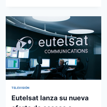
AND
SKYDSL
GLOBAL
FIRMAN
UN
NUEVO
ACUERDO
TELEVISIÓN
Eutelsat lanza su nueva