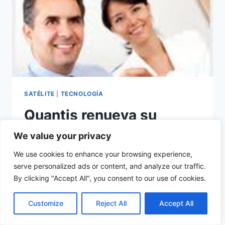
SATÉLITE
|
TECNOLOGÍA
Quantis renueva su
oferta de telefonía e
We value your privacy
Internet vía satélite
We use cookies to enhance your browsing experience,
serve personalized ads or content, and analyze our traffic.
By clicking "Accept All", you consent to our use of cookies.
Por
Parabólicas diesl.com
Quantis, el operador con cobertura en toda
Customize
Reject All
Accept All
la Península, así como en Baleares,