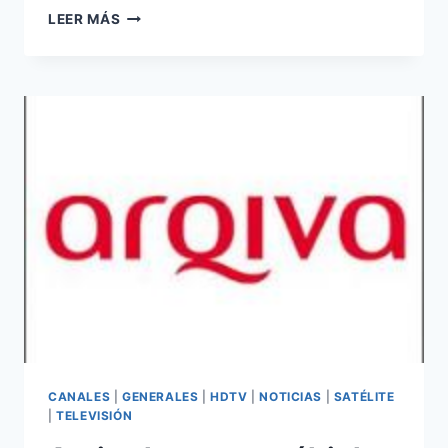
LA
LEER MÁS
TELEVISIÓN
POR
SATÉLITE
LLEGA
A
MÁS
DE
8
MILLONES
DE
HOGARES
EN
ITALIA
CANALES
|
GENERALES
|
HDTV
|
NOTICIAS
|
SATÉLITE
|
TELEVISIÓN