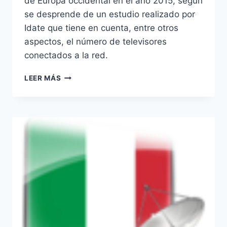
de Europa occidental en el año 2015, según
se desprende de un estudio realizado por
Idate que tiene en cuenta, entre otros
aspectos, el número de televisores
conectados a la red.
ITALIA
LEER MÁS
ES
EL
MERCADO
EUROPEO
CON
MAYOR
POTENCIAL
PARA
LA
HBBTV