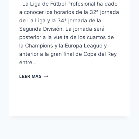
La Liga de Fútbol Profesional ha dado
a conocer los horarios de la 32ª jornada
de La Liga y la 34ª jornada de la
Segunda División. La jornada será
posterior a la vuelta de los cuartos de
la Champions y la Europa League y
anterior a la gran final de Copa del Rey
entre…
LA
LEER MÁS
LIGA
JORNADA
32:
MADRID-
BARCELONA
EN
LASEXTA
Y
ESPANYOL-