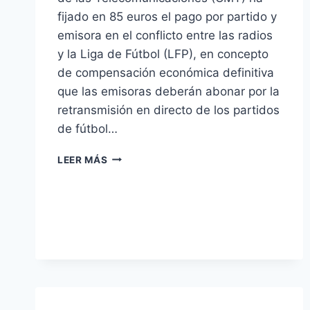
fijado en 85 euros el pago por partido y
emisora en el conflicto entre las radios
y la Liga de Fútbol (LFP), en concepto
de compensación económica definitiva
que las emisoras deberán abonar por la
retransmisión en directo de los partidos
de fútbol…
EL
LEER MÁS
CONFLICTO
ENTRE
LAS
RADIOS,
LA
LFP
Y
EL
CMT
LLEGA