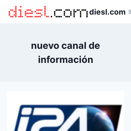
Saltar
diesl.com
al
contenido
nuevo canal de
información