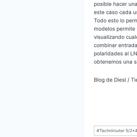
posible hacer una
este caso cada us
Todo esto lo perm
modelos permite 
visualizando cual
combinar entradas
polaridades al LN
obtenemos una so
Blog de Diesl / T
Etiquetas
#
Technirouter 5/2x
de