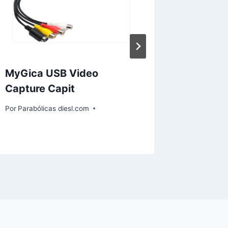
MyGica USB Video
Cuba re
Capture Capit
primer
en La 
Por
Parabólicas diesl.com
Por
Paraból