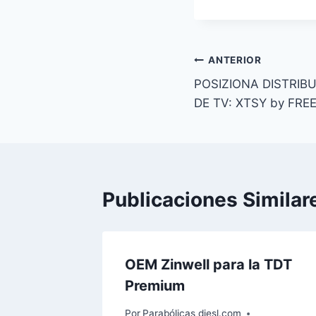
la
entrada:
Navegación
ANTERIOR
POSIZIONA DISTRIB
de
DE TV: XTSY by FRE
entradas
Publicaciones Similar
OEM Zinwell para la TDT
Premium
Por
Parabólicas diesl.com