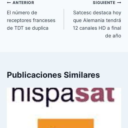
u
Navegación
ANTERIOR
SIGUIENTE
e
El número de
Satcesc destaca hoy
de
t
receptores franceses
que Alemania tendrá
a
entradas
de TDT se duplica
12 canales HD a final
s
de año
d
e
l
a
e
Publicaciones Similares
n
t
r
a
d
a
: