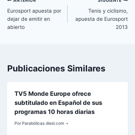
Navegación
ANTERIOR
SIGUIENTE
Eurosport apuesta por
Tenis y ciclismo,
de
dejar de emitir en
apuesta de Eurosport
entradas
abierto
2013
Publicaciones Similares
TV5 Monde Europe ofrece
subtitulado en Español de sus
programas 10 horas diarias
Por
Parabólicas diesl.com