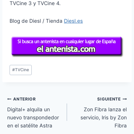
TVCine 3 y TVCine 4.
Blog de Diesl / Tienda
Diesl.es
Etiquetas
#
TVCine
de
la
entrada:
Navegación
ANTERIOR
SIGUIENTE
Digital+ alquila un
Zon Fibra lanza el
de
nuevo transpondedor
servicio, Iris by Zon
entradas
en el satélite Astra
Fibra