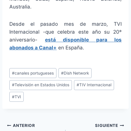
Australia.
Desde el pasado mes de marzo, TVI
Internacional -que celebra este año su 20º
aniversario-
está disponible para los
abonados a Canal+
en España.
Etiquetas
#
canales portugueses
#
Dish Network
de
#
Televisión en Estados Unidos
#
TIV Internacional
la
entrada:
#
TVI
Navegación
ANTERIOR
SIGUIENTE