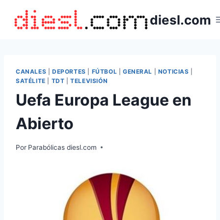
Saltar
diesl.com
al
contenido
CANALES
|
DEPORTES
|
FÚTBOL
|
GENERAL
|
NOTICIAS
|
SATÉLITE
|
TDT
|
TELEVISIÓN
Uefa Europa League en
Abierto
Por
Parabólicas diesl.com