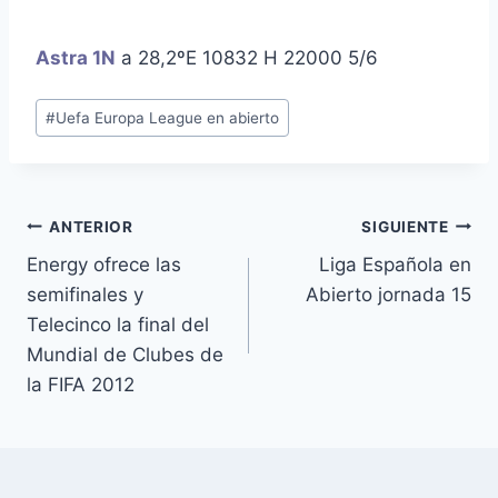
Astra 1N
a 28,2ºE 10832 H 22000 5/6
Etiquetas
#
Uefa Europa League en abierto
de
la
entrada:
Navegación
ANTERIOR
SIGUIENTE
Energy ofrece las
Liga Española en
de
semifinales y
Abierto jornada 15
entradas
Telecinco la final del
Mundial de Clubes de
la FIFA 2012