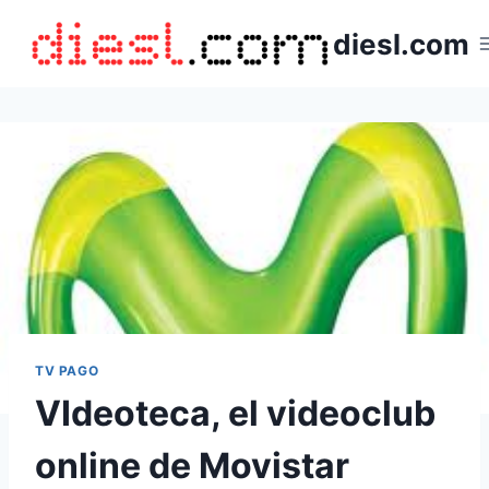
Saltar
diesl.com
al
contenido
TV PAGO
VIdeoteca, el videoclub
online de Movistar