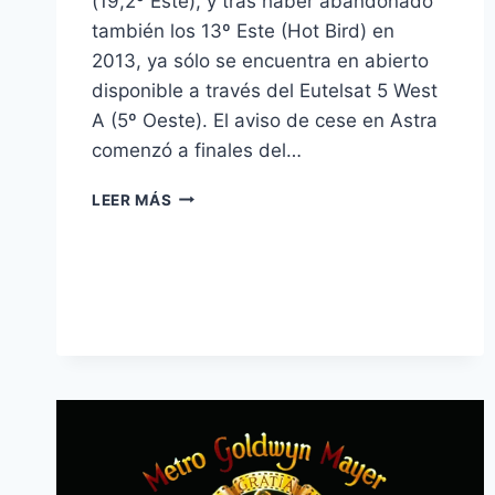
(19,2º Este), y tras haber abandonado
también los 13º Este (Hot Bird) en
2013, ya sólo se encuentra en abierto
disponible a través del Eutelsat 5 West
A (5º Oeste). El aviso de cese en Astra
comenzó a finales del…
8
LEER MÁS
MONT
BLANC
ABANDONA
ASTRA
19,2
°
E