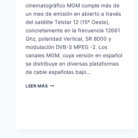
cinematográfico MGM cumple más de
un mes de emisión en abierto a través
del satélite Telstar 12 (15º Oeste),
concretamente en la frecuencia 12661
Ghz, polaridad Vertical, SR 8000 y
modulación DVB-S MPEG -2. Los
canales MGM, cuya versión en español
se distribuye en diversas plataformas
de cable españolas bajo…
MGM
LEER MÁS
IRELAND
CUMPLE
MÁS
DE
UN
MES
EN
ABIERTO