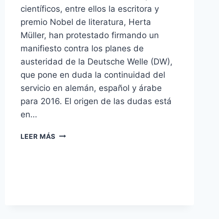
científicos, entre ellos la escritora y
premio Nobel de literatura, Herta
Müller, han protestado firmando un
manifiesto contra los planes de
austeridad de la Deutsche Welle (DW),
que pone en duda la continuidad del
servicio en alemán, español y árabe
para 2016. El origen de las dudas está
en…
PROTESTA
LEER MÁS
CONTRA
LOS
PLANES
DE
LA
DEUTSCHE
WELLE