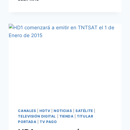
LANZARÁ
LANZARÁ
EN2015
EL
SEMANARIO
«
CULTURE
TOUCH
»
PARA
TABLETS
CANALES
|
HDTV
|
NOTICIAS
|
SATÉLITE
|
TELEVISIÓN DIGITAL
|
TIENDA
|
TITULAR
PORTADA
|
TV PAGO