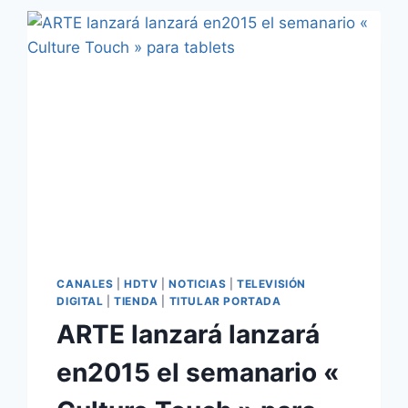
MOMENTS
2014»
A
PARTIR
DEL
DÍA
24
CANALES
|
HDTV
|
NOTICIAS
|
TELEVISIÓN
DIGITAL
|
TIENDA
|
TITULAR PORTADA
ARTE lanzará lanzará
en2015 el semanario «