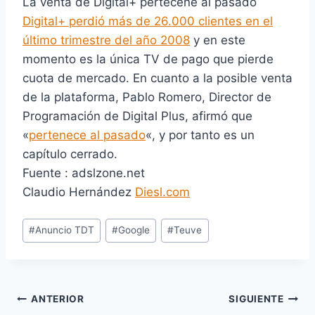
La venta de Digital+ pertecene al pasado
Digital+ perdió más de 26.000 clientes en el
último trimestre del año 2008
y en este
momento es la única TV de pago que pierde
cuota de mercado. En cuanto a la posible venta
de la plataforma, Pablo Romero, Director de
Programación de Digital Plus, afirmó que
«
pertenece al pasado
«, y por tanto es un
capítulo cerrado.
Fuente : adslzone.net
Claudio Hernández
Diesl.com
E
#
Anuncio TDT
#
Google
#
Teuve
t
i
q
u
Navegación
ANTERIOR
SIGUIENTE