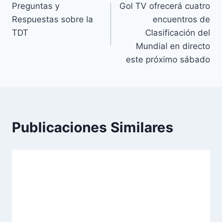
e
Preguntas y
Gol TV ofrecerá cuatro
de
t
Respuestas sobre la
encuentros de
a
entradas
TDT
Clasificación del
s
Mundial en directo
d
este próximo sábado
e
l
a
e
n
Publicaciones Similares
t
r
a
d
a
: