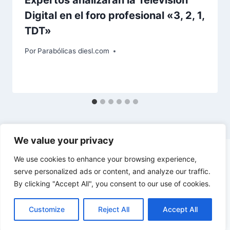
Expertos analizarán la Televisión
Digital en el foro profesional «3, 2, 1,
TDT»
Por
Parabólicas diesl.com
We value your privacy
We use cookies to enhance your browsing experience,
serve personalized ads or content, and analyze our traffic.
By clicking "Accept All", you consent to our use of cookies.
© 2026 diesl.com - Tema para WordPress por
Kadence WP
Customize
Reject All
Accept All