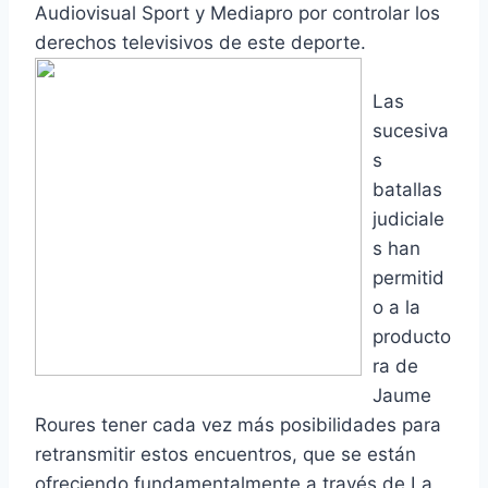
Audiovisual Sport y Mediapro por controlar los
derechos televisivos de este deporte.
Las
sucesiva
s
batallas
judiciale
s han
permitid
o a la
producto
ra de
Jaume
Roures tener cada vez más posibilidades para
retransmitir estos encuentros, que se están
ofreciendo fundamentalmente a través de La