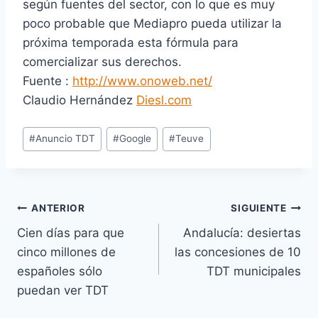
según fuentes del sector, con lo que es muy
poco probable que Mediapro pueda utilizar la
próxima temporada esta fórmula para
comercializar sus derechos.
Fuente :
http://www.onoweb.net/
Claudio Hernández
Diesl.com
Etiquetas
#
Anuncio TDT
#
Google
#
Teuve
de
la
entrada:
Navegación
ANTERIOR
SIGUIENTE
Cien días para que
Andalucía: desiertas
de
cinco millones de
las concesiones de 10
entradas
españoles sólo
TDT municipales
puedan ver TDT