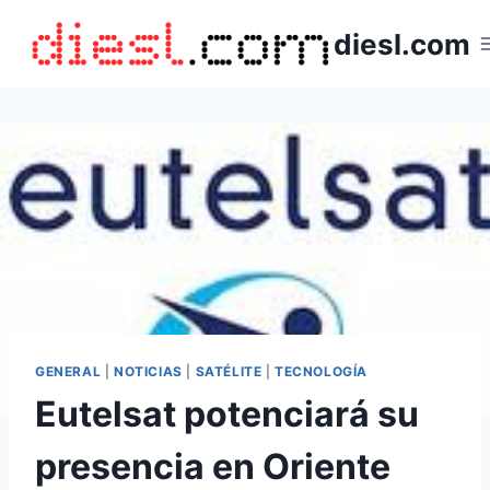
Saltar
diesl.com
al
contenido
GENERAL
|
NOTICIAS
|
SATÉLITE
|
TECNOLOGÍA
Eutelsat potenciará su
presencia en Oriente