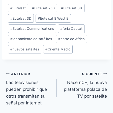
Etiquetas
#
Eutelsat
#
Eutelsat 25B
#
Eutelsat 3B
de
#
Eutelsat 3D
#
Eutelsat 8 West B
la
entrada:
#
Eutelsat Communications
#
feria Cabsat
#
lanzamiento de satélites
#
norte de África
#
nuevos satélites
#
Oriente Medio
Navegación
ANTERIOR
SIGUIENTE
Las televisiones
Nace nC+, la nueva
de
pueden prohibir que
plataforma polaca de
entradas
otros transmitan su
TV por satélite
señal por Internet