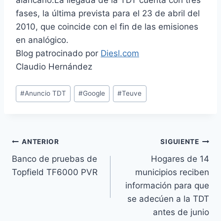
alaricano.La llegada de la TDT cuenta con tres
fases, la última prevista para el 23 de abril del
2010, que coincide con el fin de las emisiones
en analógico.
Blog patrocinado por
Diesl.com
Claudio Hernández
Etiquetas
#
Anuncio TDT
#
Google
#
Teuve
de
la
entrada:
Navegación
ANTERIOR
SIGUIENTE
Banco de pruebas de
Hogares de 14
de
Topfield TF6000 PVR
municipios reciben
entradas
información para que
se adecúen a la TDT
antes de junio