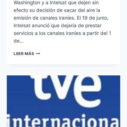
Washington y a Intelsat que dejen sin
efecto su decisión de sacar del aire la
emisión de canales iraníes. El 19 de junio,
Intelsat anunció que dejaría de prestar
servicios a los canales iraníes a partir del 1
de…
LA
LEER MÁS
ITSO
PIDE
A
INTELSAT
QUE
VUELVA
A
DISTRIBUIR
LOS
CANALES
IRANÍES