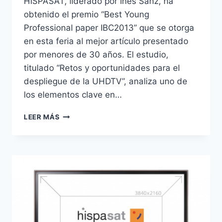
HISPASAT, liderado por Inés Sanz, ha
obtenido el premio “Best Young
Professional paper IBC2013” que se otorga
en esta feria al mejor artículo presentado
por menores de 30 años. El estudio,
titulado “Retos y oportunidades para el
despliegue de la UHDTV”, analiza uno de
los elementos clave en…
HISPASAT
LEER MÁS
PRESUME
DE
EQUIPO
DE
INGENIERÍA
EN
EL
IBC
2013