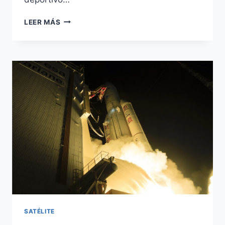
AMAZONAS
LEER MÁS
1
DISTRIBUIRÁ
EL
MUNDIAL
DE
FÚTBOL
2014
A
EUROPA
Y
AMÉRICA
SATÉLITE