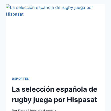
DE
EUROS
EN
CUATRO
SATÉLITES
HASTA
2016
DEPORTES
La selección española de
rugby juega por Hispasat
Por
Parabólicas diesl.com