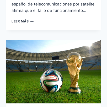
español de telecomunicaciones por satélite
afirma que el fallo de funcionamiento…
HISPASAT
LEER MÁS
RECONOCE
INCIDENCIAS
EN
SU
NUEVO
SATÉLITE
AMAZONAS
4A