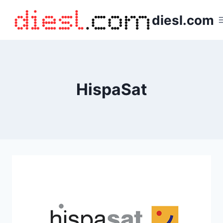
Saltar
diesl.com
al
contenido
HispaSat