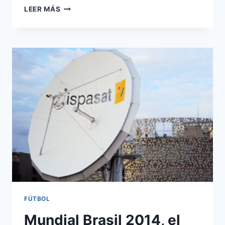
HISPASAT,
LEER MÁS
ABERTIS,
THOMSON
VIDEO,
LG
LANZAN
UN
CANAL
DE
4K
FÚTBOL
Mundial Brasil 2014, el