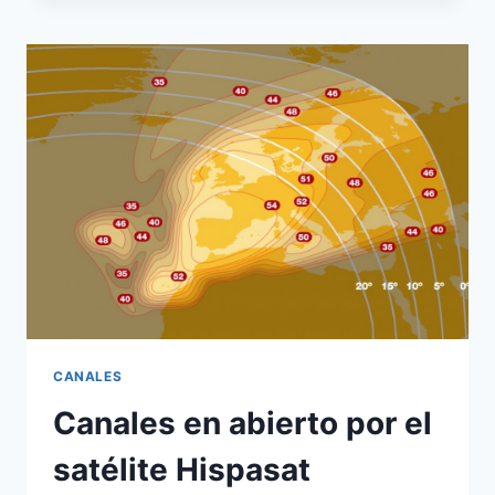
ANTENA
ACTIVA
EN
BANDA
KU
DE
EUROPA,
PRESENTADA
POR
HISPASAT
Y
ASTRIUM
CANALES
Canales en abierto por el
satélite Hispasat