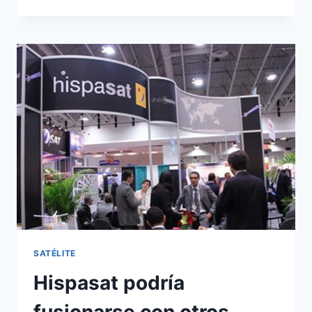
4K,
NUEVO
CANAL
UHDTV
VÍA
SATÉLITE
SATÉLITE
Hispasat podría
fusionarse con otros