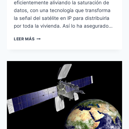
eficientemente aliviando la saturación de
datos, con una tecnología que transforma
la señal del satélite en IP para distribuirla
por toda la vivienda. Así lo ha asegurado…
HISPASAT
LEER MÁS
LLEVARÁ
LA
TV
SATÉLITE
A
DISPOSITIVOS
MÓVILES
CON
LA
TECNOLOGÍA
SAT
IP